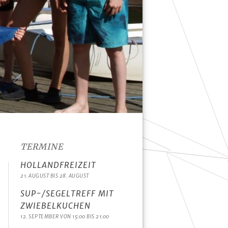
TERMINE
HOLLANDFREIZEIT
21. AUGUST
BIS
28. AUGUST
SUP-/SEGELTREFF MIT
ZWIEBELKUCHEN
12. SEPTEMBER VON 15:00
BIS
21:00