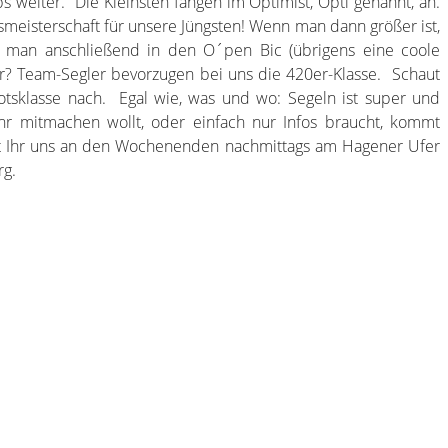
 weiter. Die Kleinsten fangen im Optimist, Opti genannt, an.
smeisterschaft für unsere Jüngsten! Wenn man dann größer ist,
t man anschließend in den O´pen Bic (übrigens eine coole
er? Team-Segler bevorzugen bei uns die 420er-Klasse. Schaut
otsklasse nach. Egal wie, was und wo: Segeln ist super und
 mitmachen wollt, oder einfach nur Infos braucht, kommt
det Ihr uns an den Wochenenden nachmittags am Hagener Ufer
rg.