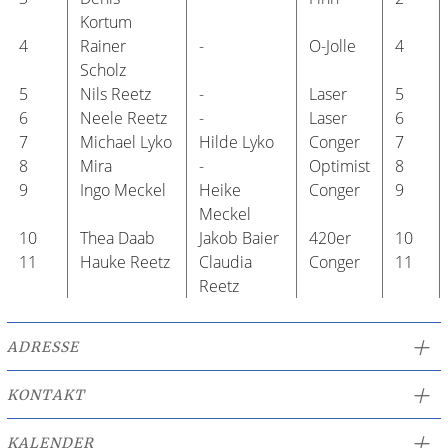
Kortum
4
Rainer
-
O-Jolle
4
Scholz
5
Nils Reetz
-
Laser
5
6
Neele Reetz
-
Laser
6
7
Michael Lyko
Hilde Lyko
Conger
7
8
Mira
-
Optimist
8
9
Ingo Meckel
Heike
Conger
9
Meckel
10
Thea Daab
Jakob Baier
420er
10
11
Hauke Reetz
Claudia
Conger
11
Reetz
ADRESSE
Dortmunder Straße 98
58099 Hagen
KONTAKT
zu Google Maps
ZUM KONTAKTFORMULAR
KALENDER