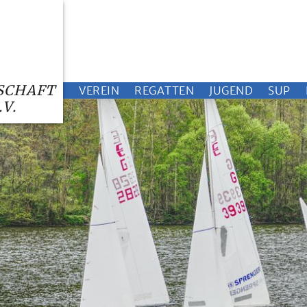
SCHAFT
VEREIN
REGATTEN
JUGEND
SUP
V.